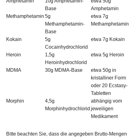
Amphetamin
10g Amphetamin-
etwa 50g
Base
Amphetamin
Methamphetamin
5g
etwa 7g
Methamphetamin-
Methamphetamin
Base
Kokain
5g
etwa 7g Kokain
Cocainhydrochlorid
Heroin
1,5g
etwa 5g Heroin
Heroinhydrochlorid
MDMA
30g MDMA-Base
etwa 50g in
kristalliner Form
oder 20 Ecstasy-
Tabletten
Morphin
4,5g
abhängig vom
Morphinhydrochlorid
jeweiligen
Medikament
Bitte beachten Sie, dass die angegeben Brutto-Mengen