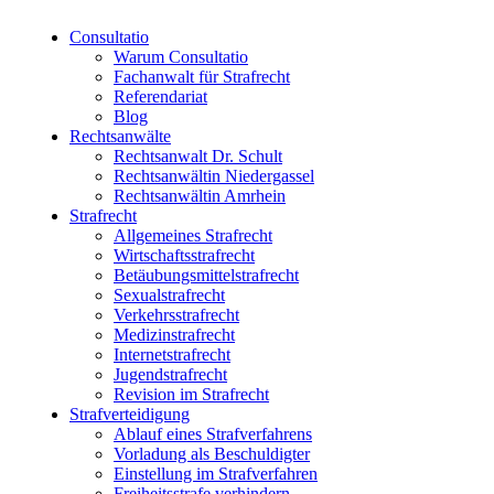
Consultatio
Warum Consultatio
Fachanwalt für Strafrecht
Referendariat
Blog
Rechtsanwälte
Rechtsanwalt Dr. Schult
Rechtsanwältin Niedergassel
Rechtsanwältin Amrhein
Strafrecht
Allgemeines Strafrecht
Wirtschaftsstrafrecht
Betäubungsmittelstrafrecht
Sexualstrafrecht
Verkehrsstrafrecht
Medizinstrafrecht
Internetstrafrecht
Jugendstrafrecht
Revision im Strafrecht
Strafverteidigung
Ablauf eines Strafverfahrens
Vorladung als Beschuldigter
Einstellung im Strafverfahren
Freiheitsstrafe verhindern