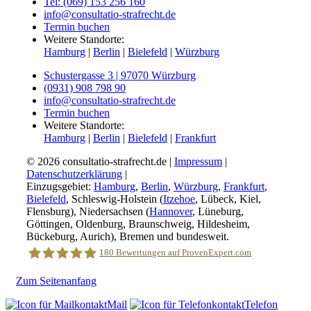
Tel: (069) 153 256 160
info@consultatio-strafrecht.de
Termin buchen
Weitere Standorte:
Hamburg
|
Berlin
|
Bielefeld
|
Würzburg
Schustergasse 3 | 97070 Würzburg
(0931) 908 798 90
info@consultatio-strafrecht.de
Termin buchen
Weitere Standorte:
Hamburg
|
Berlin
|
Bielefeld
|
Frankfurt
© 2026 consultatio-strafrecht.de |
Impressum
|
Datenschutzerklärung
|
Einzugsgebiet:
Hamburg
,
Berlin
,
Würzburg
,
Frankfurt
,
Bielefeld
, Schleswig-Holstein (
Itzehoe
, Lübeck, Kiel,
Flensburg), Niedersachsen (
Hannover
, Lüneburg,
Göttingen, Oldenburg, Braunschweig, Hildesheim,
Bückeburg, Aurich), Bremen und bundesweit.
180
Bewertungen auf ProvenExpert.com
Zum Seitenanfang
Consultatio Strafverteidiger
Mail
Telefon