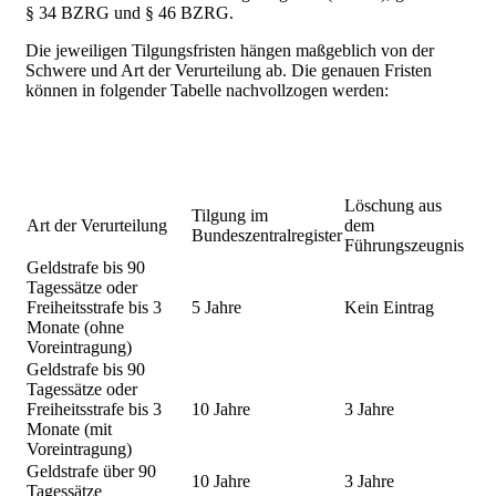
§ 34 BZRG und § 46 BZRG.
Die jeweiligen Tilgungsfristen hängen maßgeblich von der
Schwere und Art der Verurteilung ab. Die genauen Fristen
können in folgender Tabelle nachvollzogen werden:
Löschung aus
Tilgung im
Art der Verurteilung
dem
Bundeszentralregister
Führungszeugnis
Geldstrafe bis 90
Tagessätze oder
Freiheitsstrafe bis 3
5 Jahre
Kein Eintrag
Monate (ohne
Voreintragung)
Geldstrafe bis 90
Tagessätze oder
Freiheitsstrafe bis 3
10 Jahre
3 Jahre
Monate (mit
Voreintragung)
Geldstrafe über 90
10 Jahre
3 Jahre
Tagessätze