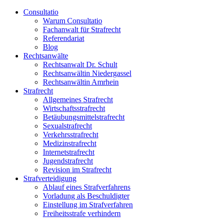
Consultatio
Warum Consultatio
Fachanwalt für Strafrecht
Referendariat
Blog
Rechtsanwälte
Rechtsanwalt Dr. Schult
Rechtsanwältin Niedergassel
Rechtsanwältin Amrhein
Strafrecht
Allgemeines Strafrecht
Wirtschaftsstrafrecht
Betäubungsmittelstrafrecht
Sexualstrafrecht
Verkehrsstrafrecht
Medizinstrafrecht
Internetstrafrecht
Jugendstrafrecht
Revision im Strafrecht
Strafverteidigung
Ablauf eines Strafverfahrens
Vorladung als Beschuldigter
Einstellung im Strafverfahren
Freiheitsstrafe verhindern