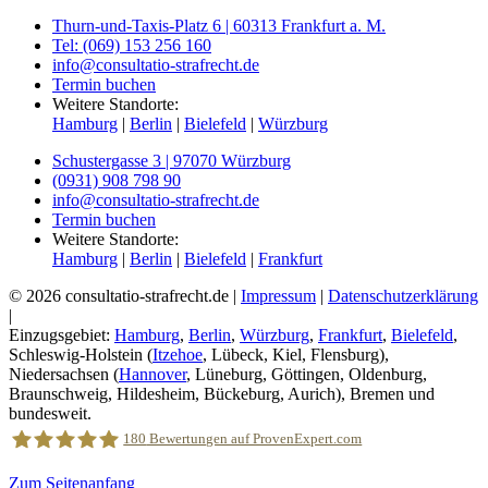
Thurn-und-Taxis-Platz 6 | 60313 Frankfurt a. M.
Tel: (069) 153 256 160
info@consultatio-strafrecht.de
Termin buchen
Weitere Standorte:
Hamburg
|
Berlin
|
Bielefeld
|
Würzburg
Schustergasse 3 | 97070 Würzburg
(0931) 908 798 90
info@consultatio-strafrecht.de
Termin buchen
Weitere Standorte:
Hamburg
|
Berlin
|
Bielefeld
|
Frankfurt
© 2026 consultatio-strafrecht.de |
Impressum
|
Datenschutzerklärung
|
Einzugsgebiet:
Hamburg
,
Berlin
,
Würzburg
,
Frankfurt
,
Bielefeld
,
Schleswig-Holstein (
Itzehoe
, Lübeck, Kiel, Flensburg),
Niedersachsen (
Hannover
, Lüneburg, Göttingen, Oldenburg,
Braunschweig, Hildesheim, Bückeburg, Aurich), Bremen und
bundesweit.
180
Bewertungen auf ProvenExpert.com
Zum Seitenanfang