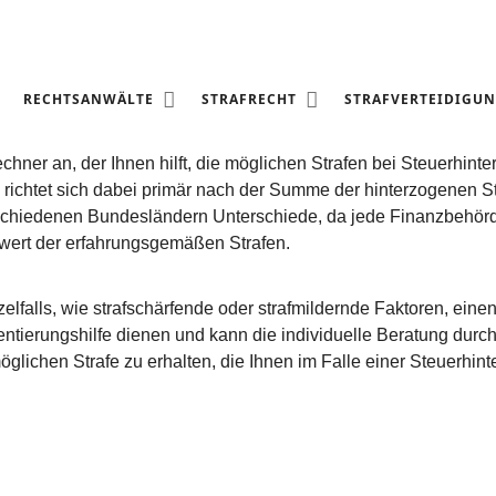
 BEI STEUERHINTERZIE
RECHTSANWÄLTE
STRAFRECHT
STRAFVERTEIDIGU
nrechner an, der Ihnen hilft, die möglichen Strafen bei Steuer
 richtet sich dabei primär nach der Summe der hinterzogenen St
chiedenen Bundesländern Unterschiede, da jede Finanzbehörde e
swert der erfahrungsgemäßen Strafen.
lfalls, wie strafschärfende oder strafmildernde Faktoren, eine
rientierungshilfe dienen und kann die individuelle Beratung durc
glichen Strafe zu erhalten, die Ihnen im Falle einer Steuerhin